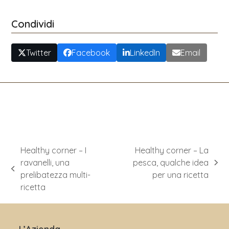
Condividi
Twitter
Facebook
LinkedIn
Email
Healthy corner – I
Healthy corner – La
ravanelli, una
pesca, qualche idea
articolo
post
prelibatezza multi-
per una ricetta
successivo:
precedente:
ricetta