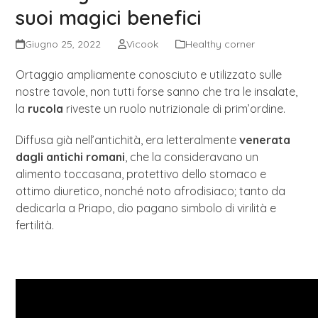
suoi magici benefici
Giugno 25, 2022
Vicook
Healthy corner
Ortaggio ampliamente conosciuto e utilizzato sulle
nostre tavole, non tutti forse sanno che tra le insalate,
la
rucola
riveste un ruolo nutrizionale di prim’ordine.
Diffusa già nell’antichità, era letteralmente
venerata
dagli antichi romani
, che la consideravano un
alimento toccasana, protettivo dello stomaco e
ottimo diuretico, nonché noto afrodisiaco; tanto da
dedicarla a Priapo, dio pagano simbolo di virilità e
fertilità.