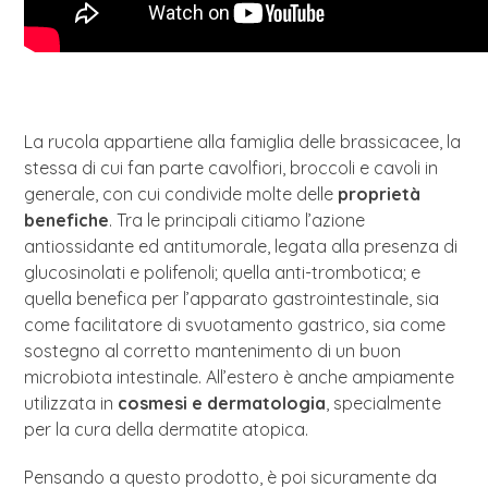
La rucola appartiene alla famiglia delle brassicacee, la
stessa di cui fan parte cavolfiori, broccoli e cavoli in
generale, con cui condivide molte delle
proprietà
benefiche
. Tra le principali citiamo l’azione
antiossidante ed antitumorale, legata alla presenza di
glucosinolati e polifenoli; quella anti-trombotica; e
quella benefica per l’apparato gastrointestinale, sia
come facilitatore di svuotamento gastrico, sia come
sostegno al corretto mantenimento di un buon
microbiota intestinale. All’estero è anche ampiamente
utilizzata in
cosmesi e dermatologia
, specialmente
per la cura della dermatite atopica.
Pensando a questo prodotto, è poi sicuramente da